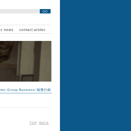
ec news
contact arotec
otec-Group Business
/
嗅覺行銷
TOP
BACK