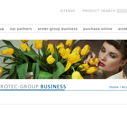
SITEMAP
PRODUCT SEARCH
oup
our partners
aroter-group business
purchase online
arot
Home
/
Ar