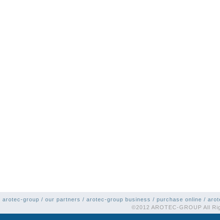
 arotec-group
/
our partners
/
arotec-group business
/
purchase online
/
aro
©2012 AROTEC-GROUP All R