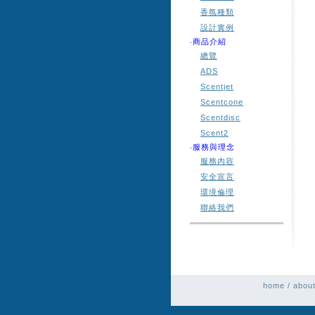
香氛種類
設計實例
‧商品介紹
總覽
ADS
Scentjet
Scentcone
Scentdisc
Scent2
‧服務與理念
服務內容
安全宣言
環境倫理
聯絡我們
home
/
about