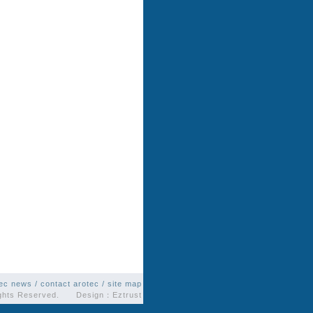
tec news
/
contact arotec
/
site map
ights Reserved. Design：
Eztrust