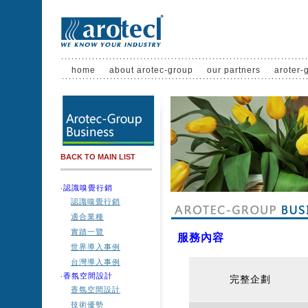
home
about arotec-group
our partners
aroter-
BACK TO MAIN LIST
‧認識嗅覺行銷
認識嗅覺行銷
適合業種
實蹟一覽
服務內容
世界導入事例
台灣導入事例
‧香氛空間設計
完整企劃
香氛空間設計
技術優勢