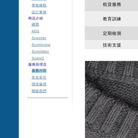
租賃服務
香氛種類
設計實例
‧商品介紹
教育訓練
總覽
ADS
定期檢測
Scentjet
技術支援
Scentcone
Scentdisc
Scent2
‧服務與理念
服務內容
安全宣言
環境倫理
聯絡我們