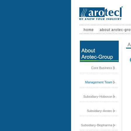
home
about arotec-gr
Core Business
Management Team
Subsidiary-Hoboson
Subsidiary-Arotec
Subsidiary-Biopharma