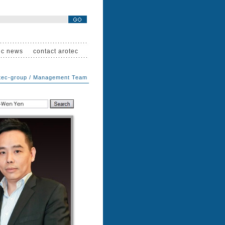
ec news
contact arotec
tec-group
/
Management Team