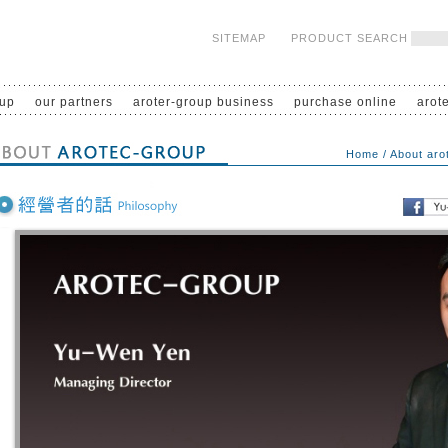
SITEMAP
PRODUCT SEARCH
oup
our partners
aroter-group business
purchase online
arot
Home
/
About aro